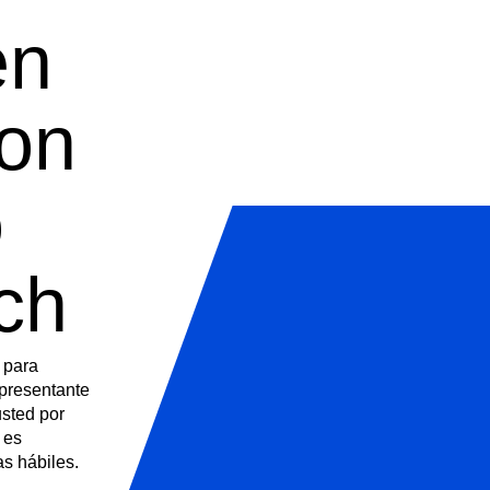
en
con
o
ch
 para
epresentante
sted por
 es
as hábiles.