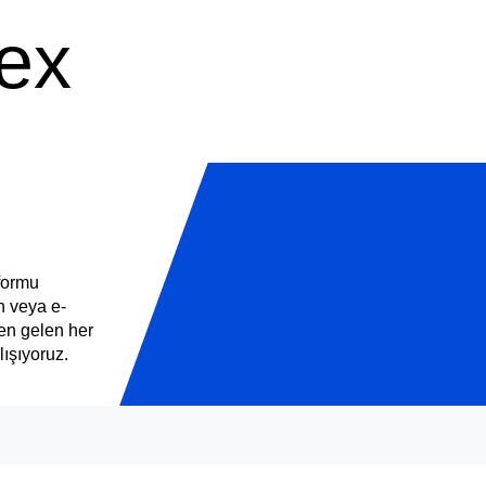
tex
 formu
n veya e-
den gelen her
lışıyoruz.